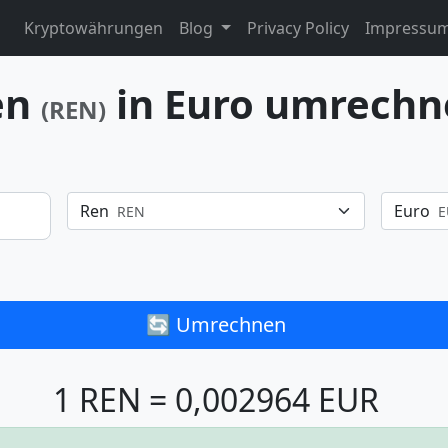
Kryptowährungen
Blog
Privacy Policy
Impressu
en
in Euro umrechn
(REN)
Ren
Euro
REN
E
🔄 Umrechnen
1 REN = 0,002964 EUR