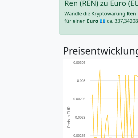
Ren (REN) zu Euro (E
Wandle die Kryptowärung
Ren
für einen
Euro
💶 ca.
337,3420
Preisentwicklung
0.00305
0.003
0.00295
Preis in EUR
0.0029
0.00285