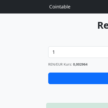
Cointable
R
Betrag
REN/EUR Kurs:
0,002964