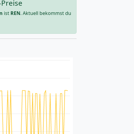
-Preise
n
ist
REN
. Aktuell bekommst du