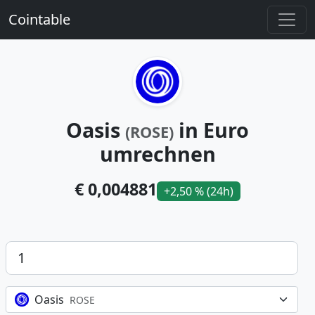
Cointable
Oasis
in Euro
(ROSE)
umrechnen
€ 0,004881
+2,50 % (24h)
Betrag
Oasis
ROSE