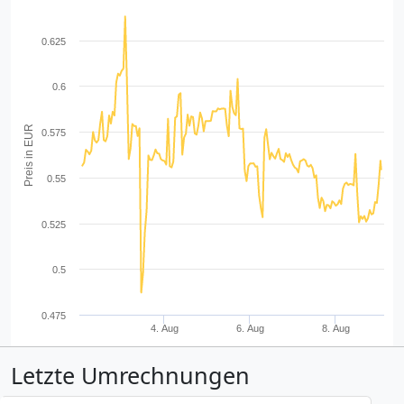
0.625
0.6
Preis in EUR
0.575
0.55
0.525
0.5
0.475
4. Aug
6. Aug
8. Aug
Letzte Umrechnungen