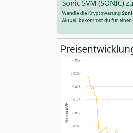
Sonic SVM (SONIC) zu
Wandle die Kryptowärung
Soni
Aktuell bekommst du für einen
Preisentwicklun
0.019
0.0185
0.018
0.0175
Preis in EUR
0.017
0.0165