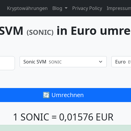
Kryptowährungen
Blog
Privacy Policy
Impressu
 SVM
in Euro umr
(SONIC)
Sonic SVM
Euro
SONIC
E
🔄 Umrechnen
1 SONIC = 0,01576 EUR