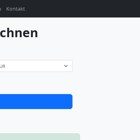
m
Kontakt
echnen
UR