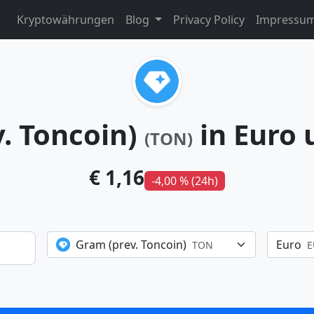
Kryptowährungen
Blog
Privacy Policy
Impressu
. Toncoin)
in Euro
(TON)
€ 1,16
-4,00 % (24h)
Gram (prev. Toncoin)
Euro
TON
E