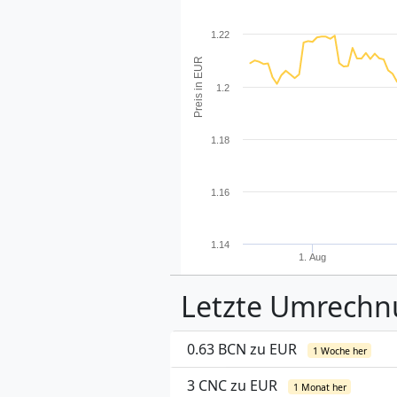
1.22
Preis in EUR
1.2
1.18
1.16
1.14
1. Aug
Letzte Umrech
0.63 BCN zu EUR
1 Woche her
3 CNC zu EUR
1 Monat her