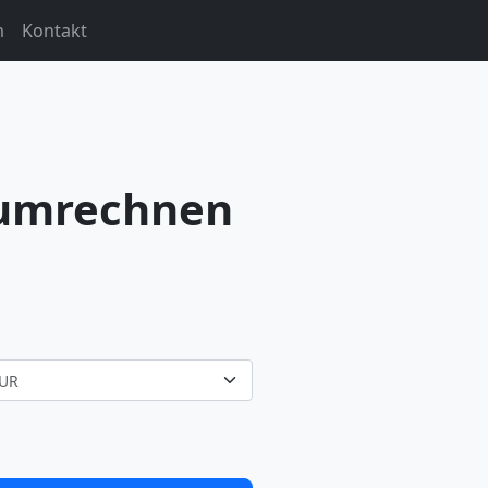
m
Kontakt
 umrechnen
UR