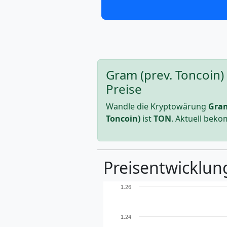
Gram (prev. Toncoin)
Preise
Wandle die Kryptowärung
Gram
Toncoin)
ist
TON
. Aktuell bek
Preisentwicklung
1.26
1.24