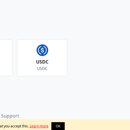
USDC
USDC
Support
at you accept this.
Learn more
OK