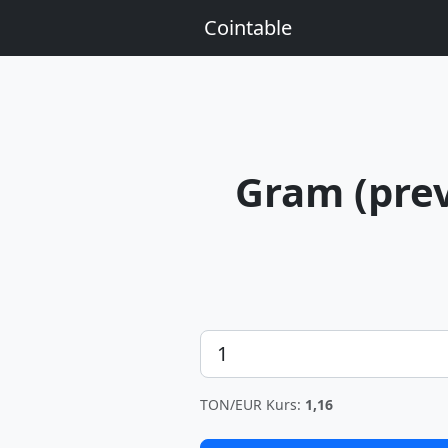
Cointable
Gram (prev
Betrag
TON/EUR Kurs:
1,16