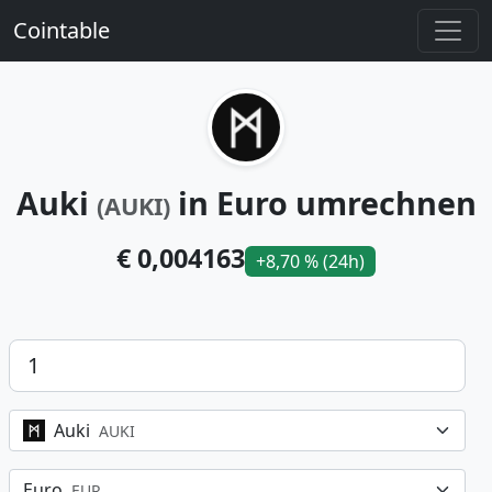
Cointable
Auki
in Euro umrechnen
(AUKI)
€ 0,004163
+8,70 % (24h)
Betrag
Auki
AUKI
Euro
EUR