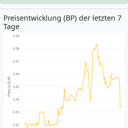
Preisentwicklung (BP) der letzten 7
Tage
0.39
0.38
0.37
0.36
Preis in EUR
0.35
0.34
0.33
0.32