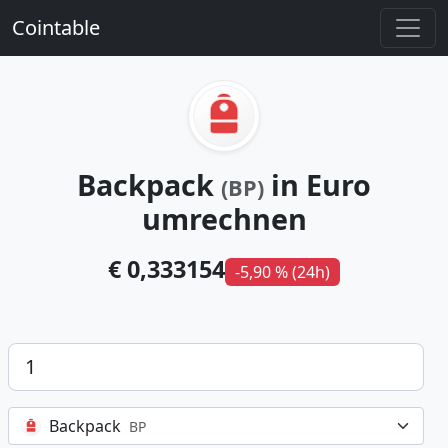
Cointable
Backpack
in Euro
(BP)
umrechnen
€ 0,333154
-5,90 % (24h)
Betrag
Backpack
BP