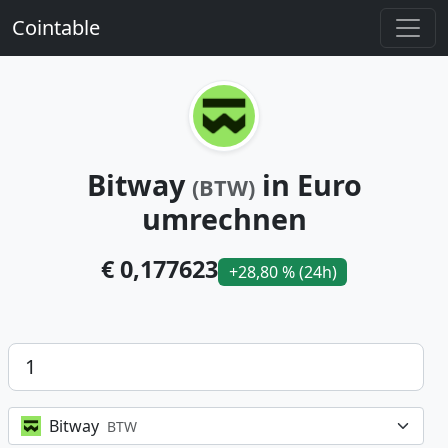
Cointable
Bitway
in Euro
(BTW)
umrechnen
€ 0,177623
+28,80 % (24h)
Betrag
Bitway
BTW