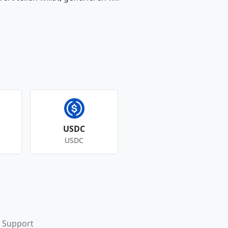
USDC
USDC
Support