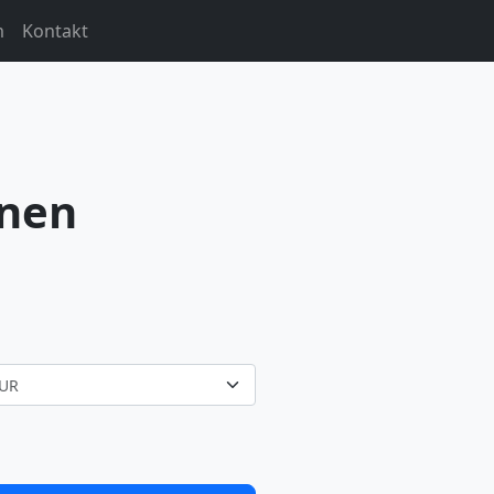
m
Kontakt
hnen
UR