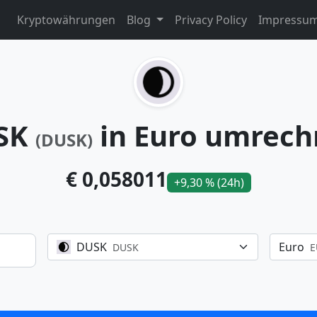
Kryptowährungen
Blog
Privacy Policy
Impressu
SK
in Euro umrec
(DUSK)
€ 0,058011
+9,30 % (24h)
DUSK
Euro
DUSK
E