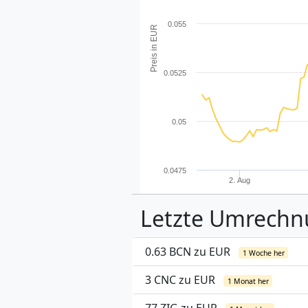
0.055
Preis in EUR
0.0525
0.05
0.0475
2. Aug
Letzte Umrech
0.63 BCN zu EUR
1 Woche her
3 CNC zu EUR
1 Monat her