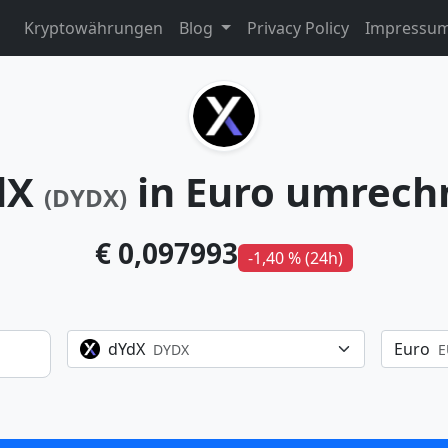
Kryptowährungen
Blog
Privacy Policy
Impressu
dX
in Euro umrech
(DYDX)
€ 0,097993
-1,40 % (24h)
dYdX
Euro
DYDX
E