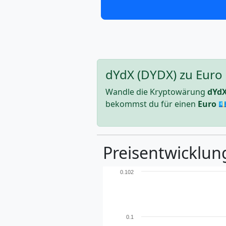
dYdX (DYDX) zu Euro 
Wandle die Kryptowärung
dYd
bekommst du für einen
Euro
💶
Preisentwicklung
0.102
0.1