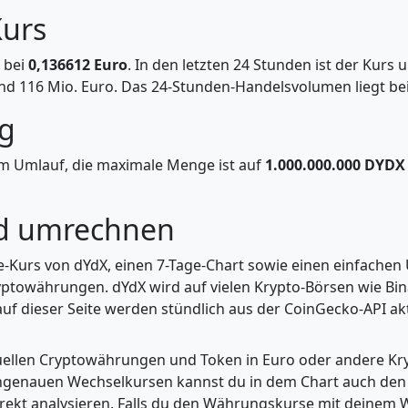
Kurs
t bei
0,136612 Euro
. In den letzten 24 Stunden ist der Kurs
nd 116 Mio. Euro. Das 24-Stunden-Handelsvolumen liegt bei
g
m Umlauf, die maximale Menge ist auf
1.000.000.000 DYDX
nd umrechnen
ve-Kurs von dYdX, einen 7-Tage-Chart sowie einen einfachen
yptowährungen. dYdX wird auf vielen Krypto-Börsen wie Bin
uf dieser Seite werden stündlich aus der CoinGecko-API aktu
tuellen Cryptowährungen und Token in Euro oder andere K
enauen Wechselkursen kannst du in dem Chart auch den Pr
kt analysieren. Falls du den Währungskurse mit deinem Wer