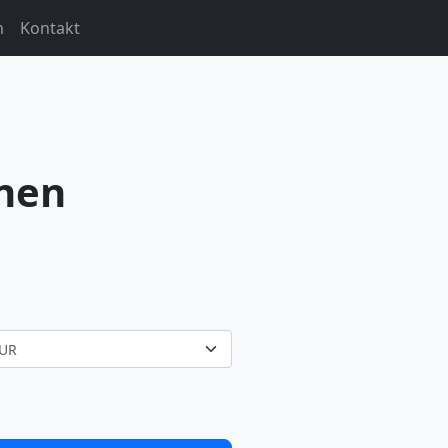
m
Kontakt
nen
UR