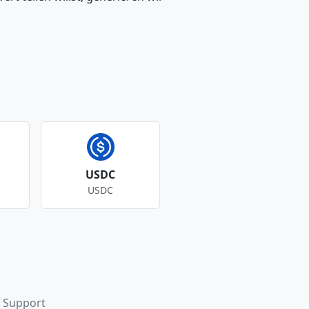
USDC
USDC
Support