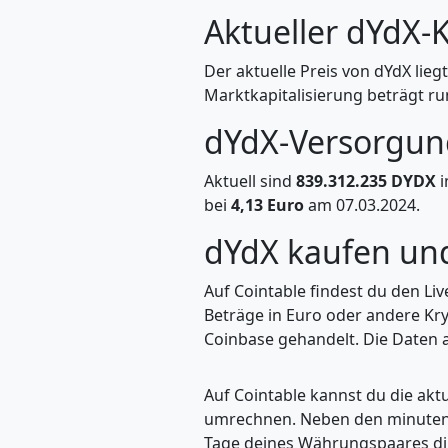
Aktueller dYdX-
Der aktuelle Preis von dYdX lieg
Marktkapitalisierung beträgt ru
dYdX-Versorgun
Aktuell sind
839.312.235 DYDX
i
bei
4,13 Euro
am 07.03.2024.
dYdX kaufen u
Auf Cointable findest du den Li
Beträge in Euro oder andere Kr
Coinbase gehandelt. Die Daten a
Auf Cointable kannst du die ak
umrechnen. Neben den minuteng
Tage deines Währungspaares dire