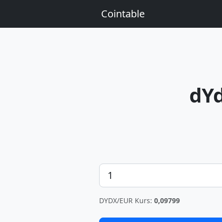
Cointable
dY
Betrag
DYDX/EUR Kurs:
0,09799