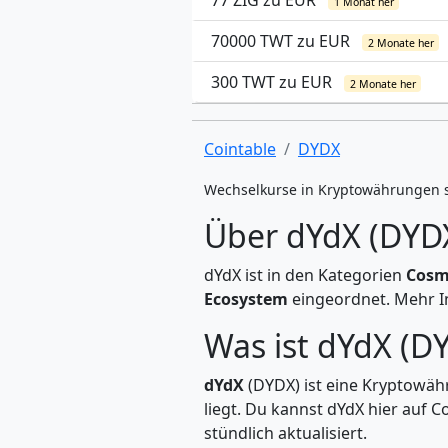
77 ZIG zu EUR
1 Monat her
70000 TWT zu EUR
2 Monate her
300 TWT zu EUR
2 Monate her
Cointable
DYDX
Wechselkurse in Kryptowährungen 
Über dYdX (DYD
dYdX ist in den Kategorien
Cosm
Ecosystem
eingeordnet. Mehr In
Was ist dYdX (D
dYdX
(DYDX) ist eine Kryptowähr
liegt. Du kannst dYdX hier auf
stündlich aktualisiert.