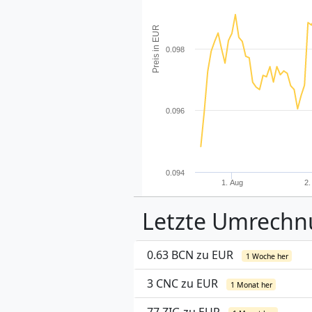
Preis in EUR
0.098
0.096
0.094
1. Aug
2.
Letzte Umrech
0.63 BCN zu EUR
1 Woche her
3 CNC zu EUR
1 Monat her