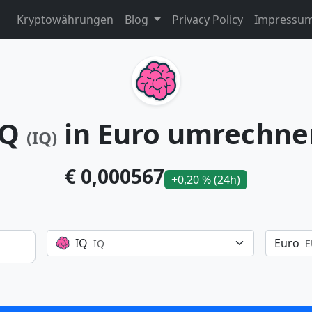
Kryptowährungen
Blog
Privacy Policy
Impressu
IQ
in Euro umrechne
(IQ)
€ 0,000567
+0,20 % (24h)
IQ
Euro
IQ
E