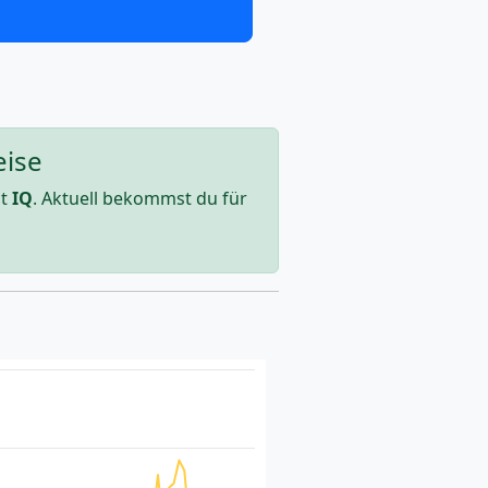
eise
st
IQ
. Aktuell bekommst du für