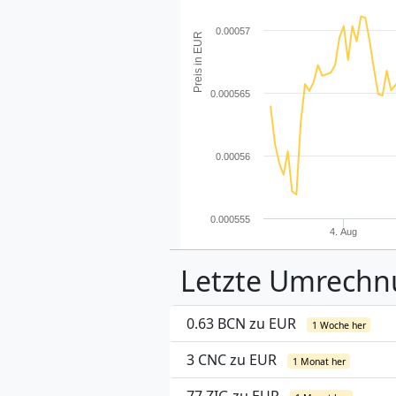
0.00057
Preis in EUR
0.000565
0.00056
0.000555
4. Aug
Letzte Umrech
0.63 BCN zu EUR
1 Woche her
3 CNC zu EUR
1 Monat her