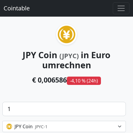
Cointable
JPY Coin
in Euro
(JPYC)
umrechnen
€ 0,006586
-4,10 % (24h)
Betrag
JPY Coin
JPYC-1