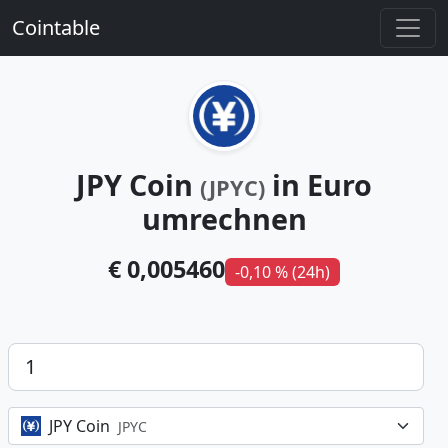
Cointable
JPY Coin
in Euro
(JPYC)
umrechnen
€ 0,005460
-0,10 % (24h)
Betrag
JPY Coin
JPYC