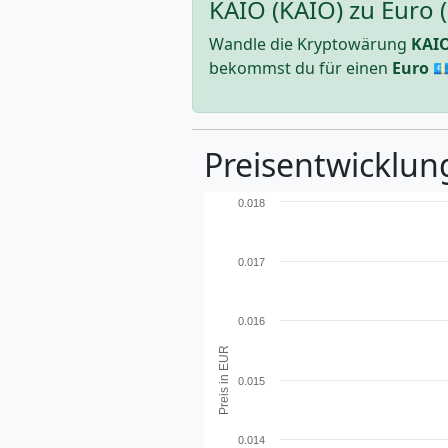
KAIO (KAIO) zu Euro 
Wandle die Kryptowärung
KAI
bekommst du für einen
Euro
💶
Preisentwicklung
0.018
0.017
0.016
Preis in EUR
0.015
0.014