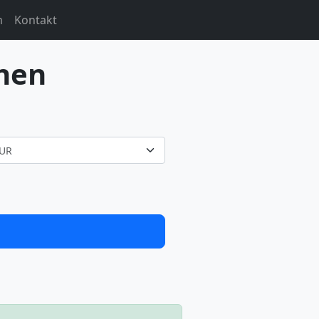
m
Kontakt
nen
UR