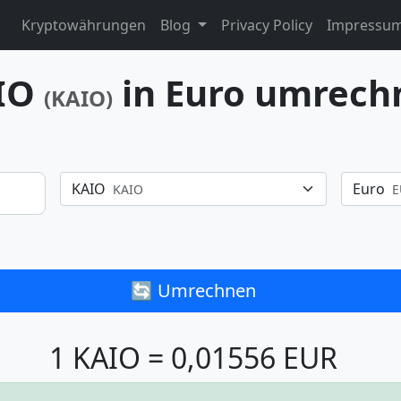
Kryptowährungen
Blog
Privacy Policy
Impressu
IO
in Euro umrech
(KAIO)
KAIO
Euro
KAIO
E
🔄 Umrechnen
1 KAIO = 0,01556 EUR