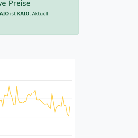
ve-Preise
AIO
ist
KAIO
. Aktuell