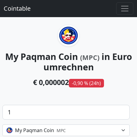
Cointable
My Paqman Coin
in Euro
(MPC)
umrechnen
€ 0,000002
-0,90 % (24h)
Betrag
My Paqman Coin
MPC