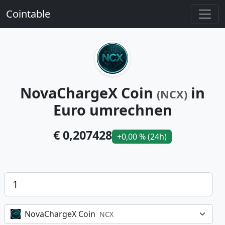
Cointable
NovaChargeX Coin
in
(NCX)
Euro umrechnen
€ 0,207428
+0,00 % (24h)
Betrag
NovaChargeX Coin
NCX