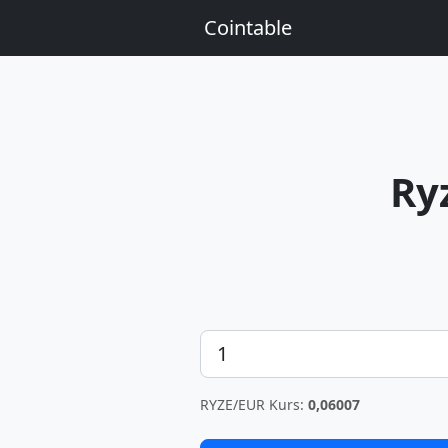
Cointable
Ry
Betrag
RYZE/EUR Kurs:
0,06007