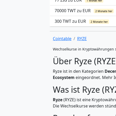
77 ZIG zu EUR
1 Monat her
70000 TWT zu EUR
2 Monate her
300 TWT zu EUR
2 Monate her
Cointable
RYZE
Wechselkurse in Kryptowährungen 
Über Ryze (RYZE
Ryze ist in den Kategorien
Decen
Ecosystem
eingeordnet. Mehr In
Was ist Ryze (RY
Ryze
(RYZE) ist eine Kryptowäh
Die Wechselkurse werden stündli