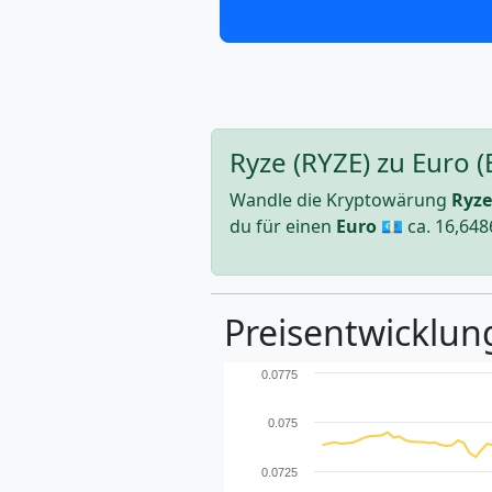
Ryze (RYZE) zu Euro 
Wandle die Kryptowärung
Ryze
du für einen
Euro
💶 ca.
16,648
Preisentwicklung
0.0775
0.075
0.0725