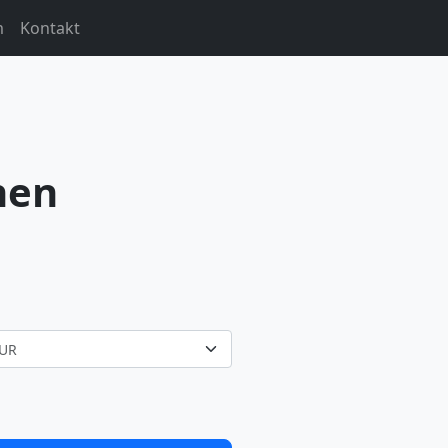
m
Kontakt
nen
UR