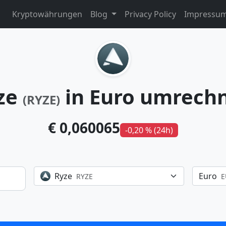
Kryptowährungen
Blog
Privacy Policy
Impressu
ze
in Euro umrech
(RYZE)
€ 0,060065
-0,20 % (24h)
Ryze
Euro
RYZE
E