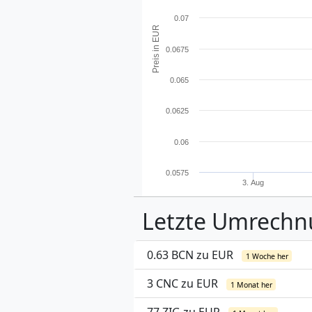
0.07
Preis in EUR
0.0675
0.065
0.0625
0.06
0.0575
3. Aug
Letzte Umrech
0.63 BCN zu EUR
1 Woche her
3 CNC zu EUR
1 Monat her