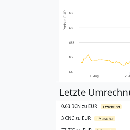
Preis in EUR
665
660
655
650
645
1. Aug
2. 
Letzte Umrech
0.63 BCN zu EUR
1 Woche her
3 CNC zu EUR
1 Monat her