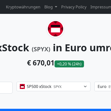
Kryptowährungen
Blog
Privacy Policy
Impressu
xStock
in Euro um
(SPYX)
€ 670,01
+0,20 % (24h)
SP500 xStock
Euro
SPYX
E