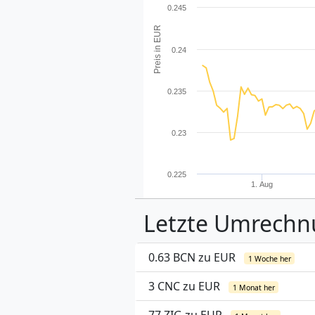
0.245
Preis in EUR
0.24
0.235
0.23
0.225
1. Aug
Letzte Umrech
0.63 BCN zu EUR
1 Woche her
3 CNC zu EUR
1 Monat her