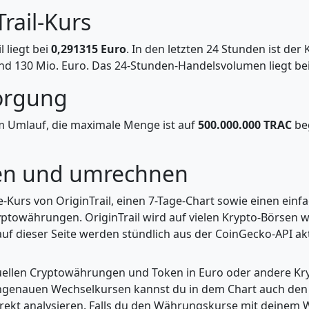
Trail-Kurs
l liegt bei
0,291315 Euro
. In den letzten 24 Stunden ist de
nd 130 Mio. Euro. Das 24-Stunden-Handelsvolumen liegt bei
sorgung
m Umlauf, die maximale Menge ist auf
500.000.000 TRAC
beg
fen und umrechnen
ve-Kurs von OriginTrail, einen 7-Tage-Chart sowie einen ein
ptowährungen. OriginTrail wird auf vielen Krypto-Börsen w
uf dieser Seite werden stündlich aus der CoinGecko-API aktu
tuellen Cryptowährungen und Token in Euro oder andere K
enauen Wechselkursen kannst du in dem Chart auch den Pr
kt analysieren. Falls du den Währungskurse mit deinem Wer