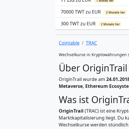
77 ZIG zu EUR
1 Monat her
70000 TWT zu EUR
2 Monate her
300 TWT zu EUR
2 Monate her
Cointable
TRAC
Wechselkurse in Kryptowährungen 
Über OriginTrail
OriginTrail wurde am
24.01.201
Metaverse, Ethereum Ecosyst
Was ist OriginTr
OriginTrail
(TRAC) ist eine Kryp
Marktkapitalisierung liegt. Du 
Wechselkurse werden stündlich a