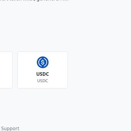
USDC
USDC
Support