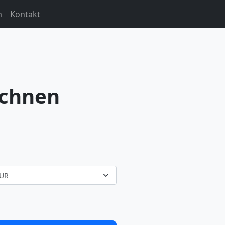
m
Kontakt
echnen
UR