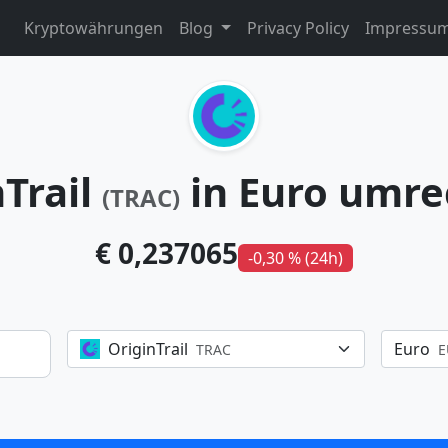
Kryptowährungen
Blog
Privacy Policy
Impressu
nTrail
in Euro umr
(TRAC)
€ 0,237065
-0,30 % (24h)
OriginTrail
Euro
TRAC
E