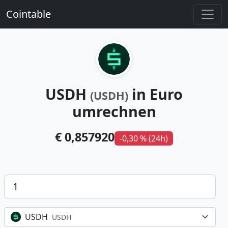
Cointable
USDH
in Euro
(USDH)
umrechnen
€ 0,857920
-0,30 % (24h)
Betrag
USDH
USDH