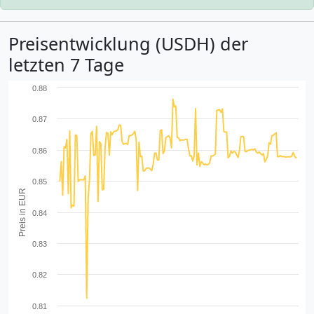
Preisentwicklung (USDH) der
letzten 7 Tage
0.88
0.87
0.86
0.85
Preis in EUR
0.84
0.83
0.82
0.81