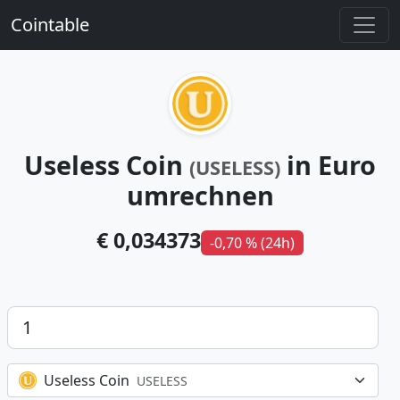
Cointable
Useless Coin
in Euro
(USELESS)
umrechnen
€ 0,034373
-0,70 % (24h)
Betrag
Useless Coin
USELESS