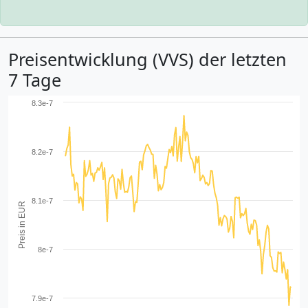
Preisentwicklung (VVS) der letzten
7 Tage
8.3e-7
8.2e-7
8.1e-7
Preis in EUR
8e-7
7.9e-7