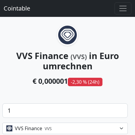
Cointable
VVS Finance
in Euro
(VVS)
umrechnen
€ 0,000001
-2,30 % (24h)
Betrag
VVS Finance
VVS